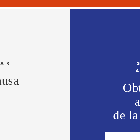
IAR
ausa
Obt
de la