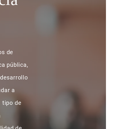
os de
ca pública,
 desarrollo
udar a
 tipo de
a
alidad de