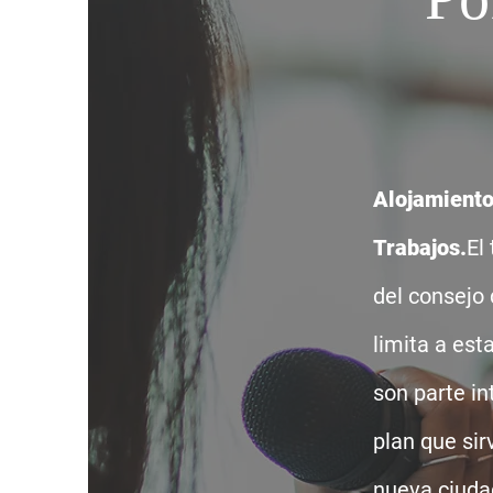
Alojamient
Trabajos.
El
del consejo 
limita a est
son parte in
plan que sir
nueva ciuda