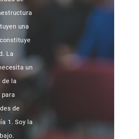
raestructura
ituyen una
 constituye
d. La
necesita un
 de la
o para
ades de
día 1. Soy la
bajo.